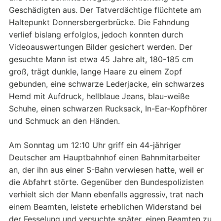
Geschädigten aus. Der Tatverdächtige flüchtete am
Haltepunkt Donnersbergerbrücke. Die Fahndung
verlief bislang erfolglos, jedoch konnten durch
Videoauswertungen Bilder gesichert werden. Der
gesuchte Mann ist etwa 45 Jahre alt, 180-185 cm
groß, trägt dunkle, lange Haare zu einem Zopf
gebunden, eine schwarze Lederjacke, ein schwarzes
Hemd mit Aufdruck, hellblaue Jeans, blau-weiße
Schuhe, einen schwarzen Rucksack, In-Ear-Kopfhörer
und Schmuck an den Händen.
Am Sonntag um 12:10 Uhr griff ein 44-jähriger
Deutscher am Hauptbahnhof einen Bahnmitarbeiter
an, der ihn aus einer S-Bahn verwiesen hatte, weil er
die Abfahrt störte. Gegenüber den Bundespolizisten
verhielt sich der Mann ebenfalls aggressiv, trat nach
einem Beamten, leistete erheblichen Widerstand bei
der Fesselung und versuchte später, einen Beamten zu