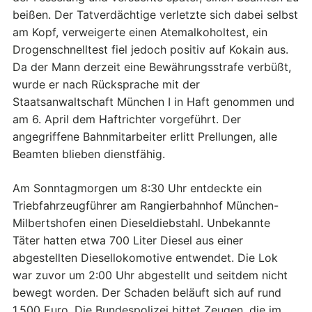
beißen. Der Tatverdächtige verletzte sich dabei selbst
am Kopf, verweigerte einen Atemalkoholtest, ein
Drogenschnelltest fiel jedoch positiv auf Kokain aus.
Da der Mann derzeit eine Bewährungsstrafe verbüßt,
wurde er nach Rücksprache mit der
Staatsanwaltschaft München I in Haft genommen und
am 6. April dem Haftrichter vorgeführt. Der
angegriffene Bahnmitarbeiter erlitt Prellungen, alle
Beamten blieben dienstfähig.
Am Sonntagmorgen um 8:30 Uhr entdeckte ein
Triebfahrzeugführer am Rangierbahnhof München-
Milbertshofen einen Dieseldiebstahl. Unbekannte
Täter hatten etwa 700 Liter Diesel aus einer
abgestellten Diesellokomotive entwendet. Die Lok
war zuvor um 2:00 Uhr abgestellt und seitdem nicht
bewegt worden. Der Schaden beläuft sich auf rund
1.500 Euro. Die Bundespolizei bittet Zeugen, die im