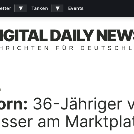
▾
▾
etter
Tanken
Events
IGITAL DAILY NEW
HRICHTEN FÜR DEUTSCH
i
orn:
36-Jähriger v
sser am Marktpla