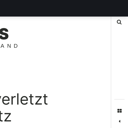
Suche
S
LAND
erletzt
tz