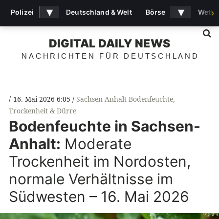
▾
▾
Polizei
Deutschland & Welt
Börse
Wette
›
S
DIGITAL DAILY NEWS
NACHRICHTEN FÜR DEUTSCHLAND
16. Mai 2026 6:05
Sachsen-Anhalt Bodenfeuchte
,
Trockenheit & Dürre
Bodenfeuchte in Sachsen-
Anhalt:
Moderate
Trockenheit im Nordosten,
normale Verhältnisse im
Südwesten – 16. Mai 2026