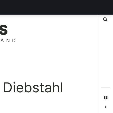
Suche
S
LAND
 Diebstahl