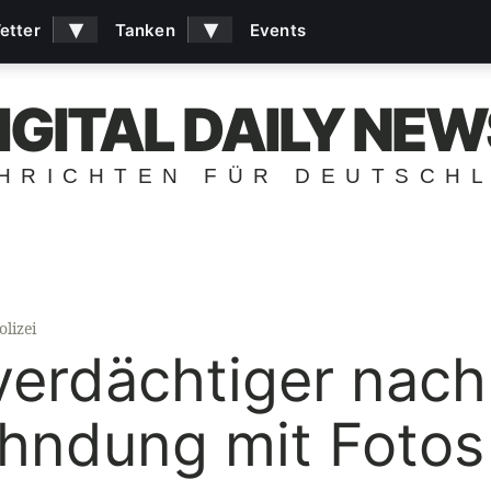
▾
▾
etter
Tanken
Events
IGITAL DAILY NEW
HRICHTEN FÜR DEUTSCH
lizei
erdächtiger nach
ahndung mit Fotos