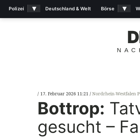
▾
▾
Polizei
Deutschland & Welt
Börse
W
D
NAC
17. Februar 2026 11:21
Nordrhein-Westfalen Po
Bottrop:
Tatv
gesucht – F