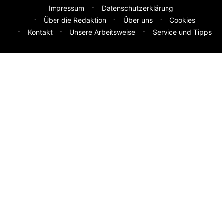
Impressum
Datenschutzerklärung
Über die Redaktion
Über uns
Cookies
Kontakt
Unsere Arbeitsweise
Service und Tipps
Feedback & Ideen
Was sollen wir besser machen? Deine Idee hilft uns weiter.