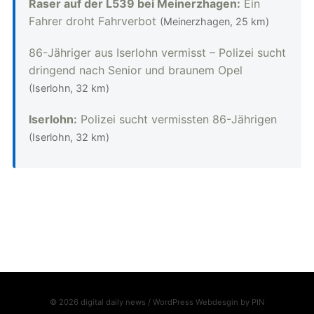
Raser auf der L539 bei Meinerzhagen:
Ein
Fahrer droht Fahrverbot
(Meinerzhagen, 25 km)
86-Jähriger aus Iserlohn vermisst – Polizei sucht
dringend nach Senior und braunem Opel
(Iserlohn, 32 km)
Iserlohn:
Polizei sucht vermissten 86-Jährigen
(Iserlohn, 32 km)
© 2026 digital daily news / WordPress Webdesgin by
PIN