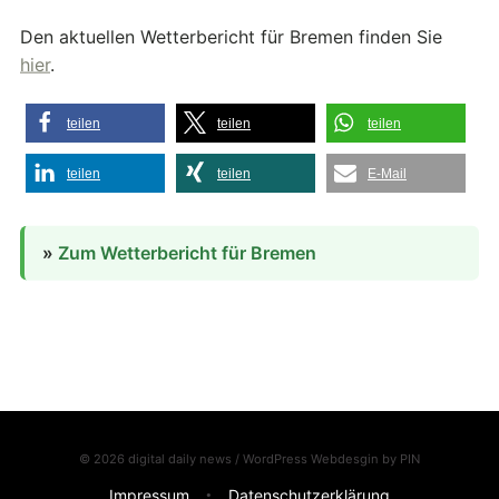
Den aktuellen Wetterbericht für Bremen finden Sie
hier
.
teilen
teilen
teilen
teilen
teilen
E-Mail
»
Zum Wetterbericht für Bremen
© 2026 digital daily news / WordPress Webdesgin by
PIN
Impressum
Datenschutzerklärung