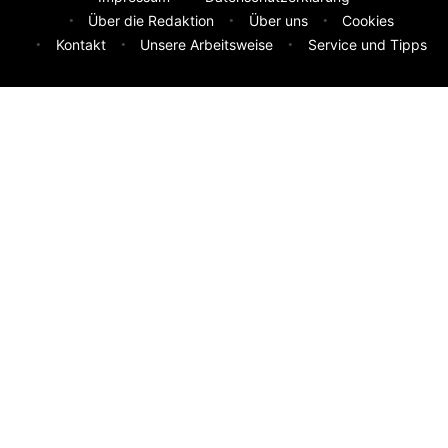
Über die Redaktion
Über uns
Cookies
Kontakt
Unsere Arbeitsweise
Service und Tipps
Feedback & Ideen
Was sollen wir besser machen? Deine Idee hilft uns weiter.