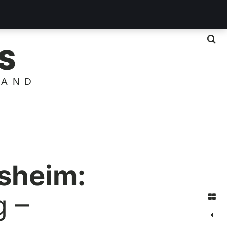
Suche
S
LAND
rsheim:
g –