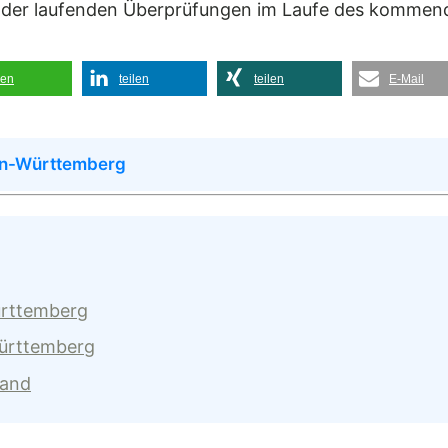
sse der laufenden Überprüfungen im Laufe des komme
len
teilen
teilen
E-Mail
en-Württemberg
ürttemberg
Württemberg
land