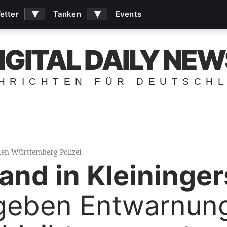
▾
▾
etter
Tanken
Events
IGITAL DAILY NEW
HRICHTEN FÜR DEUTSCH
en-Württemberg Polizei
and in Kleininge
 geben Entwarnun