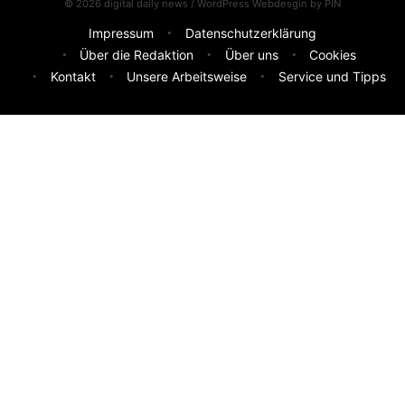
© 2026 digital daily news / WordPress Webdesgin by
PIN
Impressum
Datenschutzerklärung
Über die Redaktion
Über uns
Cookies
Kontakt
Unsere Arbeitsweise
Service und Tipps
Feedback & Ideen
Was sollen wir besser machen? Deine Idee hilft uns weiter.