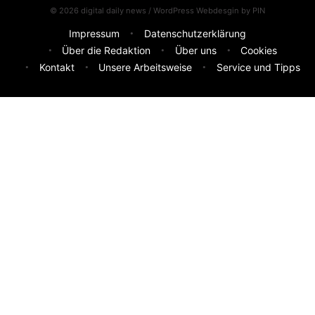
© 2026 digital daily news / WordPress Webdesgin by
PIN
Impressum
Datenschutzerklärung
Über die Redaktion
Über uns
Cookies
Kontakt
Unsere Arbeitsweise
Service und Tipps
Feedback & Ideen
Was sollen wir besser machen? Deine Idee hilft uns weiter.