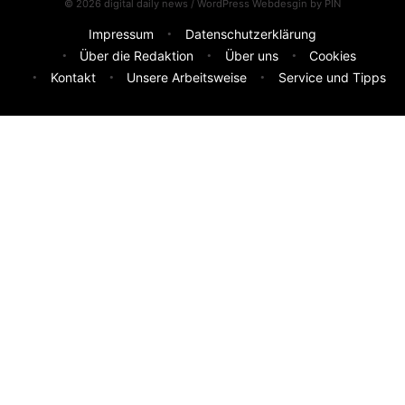
© 2026 digital daily news / WordPress Webdesgin by
PIN
Impressum
Datenschutzerklärung
Über die Redaktion
Über uns
Cookies
Kontakt
Unsere Arbeitsweise
Service und Tipps
Feedback & Ideen
Was sollen wir besser machen? Deine Idee hilft uns weiter.