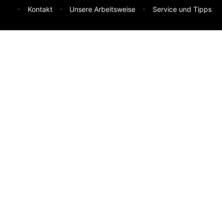
Kontakt
Unsere Arbeitsweise
Service und Tipps
Feedback & Ideen
Was sollen wir besser machen? Deine Idee hilft uns weiter.