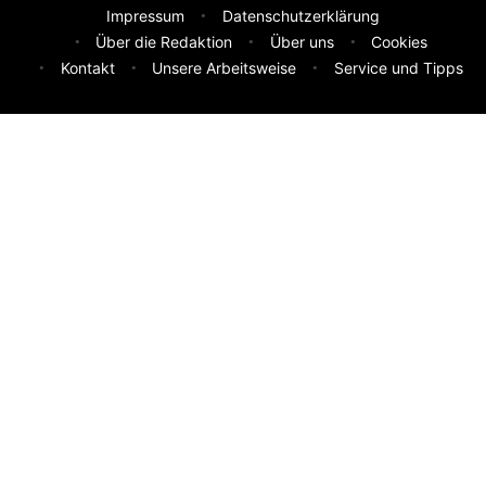
Impressum
Datenschutzerklärung
Über die Redaktion
Über uns
Cookies
Kontakt
Unsere Arbeitsweise
Service und Tipps
Feedback & Ideen
Was sollen wir besser machen? Deine Idee hilft uns weiter.