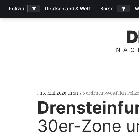
▾
▾
Polizei
Deutschland & Welt
Börse
W
D
NAC
13. Mai 2026 11:01
Nordrhein-Westfalen Polize
Drensteinfur
30er-Zone u