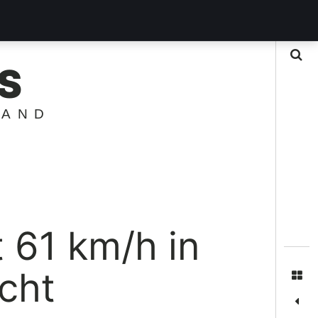
Suche
S
LAND
 61 km/h in
cht