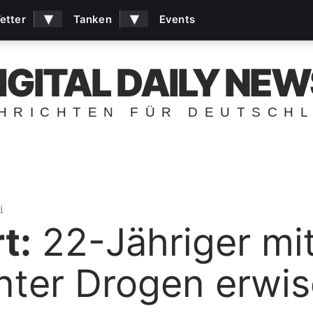
▾
▾
etter
Tanken
Events
IGITAL DAILY NEW
HRICHTEN FÜR DEUTSCH
i
t:
22-Jähriger mit
nter Drogen erwis