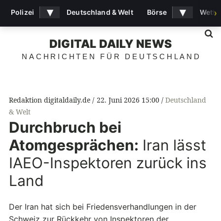
▾
▾
Polizei
Deutschland & Welt
Börse
Wette
›
S
DIGITAL DAILY NEWS
NACHRICHTEN FÜR DEUTSCHLAND
Redaktion digitaldaily.de
22. Juni 2026 15:00
Deutschland
& Welt
Durchbruch bei
Atomgesprächen:
Iran lässt
IAEO-Inspektoren zurück ins
Land
Der Iran hat sich bei Friedensverhandlungen in der
Schweiz zur Rückkehr von Inspektoren der