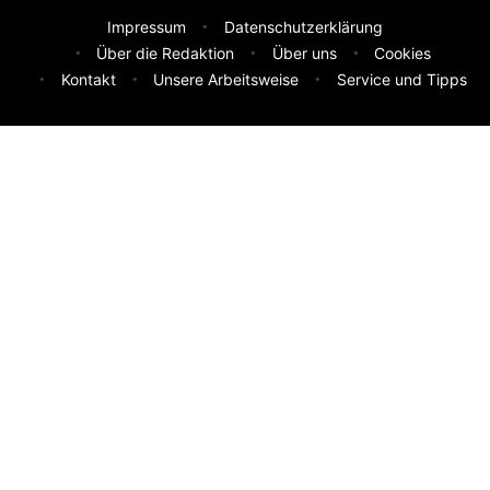
Impressum
Datenschutzerklärung
Über die Redaktion
Über uns
Cookies
Kontakt
Unsere Arbeitsweise
Service und Tipps
Feedback & Ideen
Was sollen wir besser machen? Deine Idee hilft uns weiter.