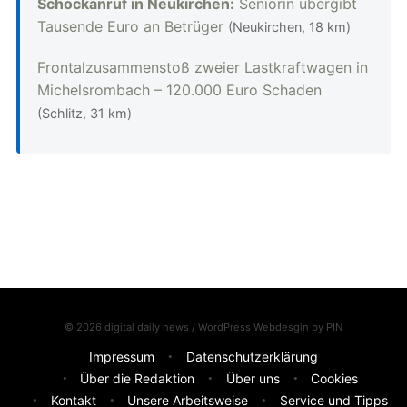
Schockanruf in Neukirchen:
Seniorin übergibt
Tausende Euro an Betrüger
(Neukirchen, 18 km)
Frontalzusammenstoß zweier Lastkraftwagen in
Michelsrombach – 120.000 Euro Schaden
(Schlitz, 31 km)
© 2026 digital daily news / WordPress Webdesgin by
PIN
Impressum
Datenschutzerklärung
Über die Redaktion
Über uns
Cookies
Kontakt
Unsere Arbeitsweise
Service und Tipps