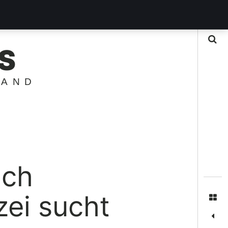
Suche
S
LAND
ach
zei sucht