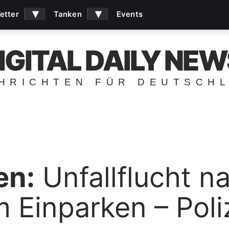
▾
▾
etter
Tanken
Events
IGITAL DAILY NEW
HRICHTEN FÜR DEUTSCH
en:
Unfallflucht n
m Einparken – Poli