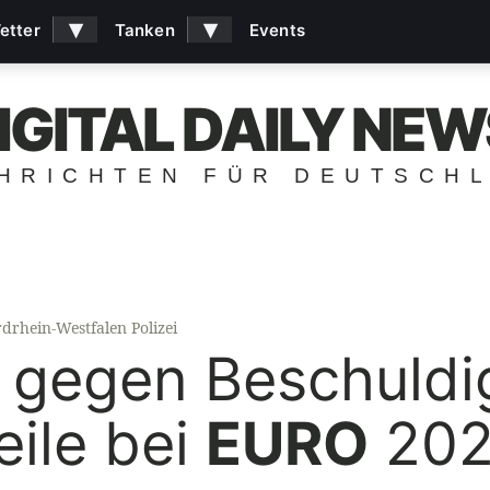
▾
▾
etter
Tanken
Events
IGITAL DAILY NEW
HRICHTEN FÜR DEUTSCH
drhein-Westfalen Polizei
n gegen Beschuld
teile bei
EURO
20