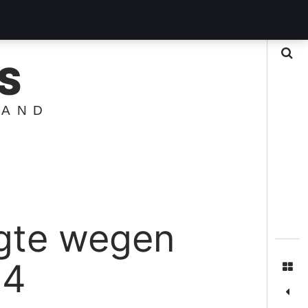
Suche
S
LAND
igte wegen
24