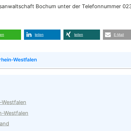
tsanwaltschaft Bochum unter der Telefonnummer 023
len
teilen
teilen
E-Mail
rhein-Westfalen
n-Westfalen
n-Westfalen
land