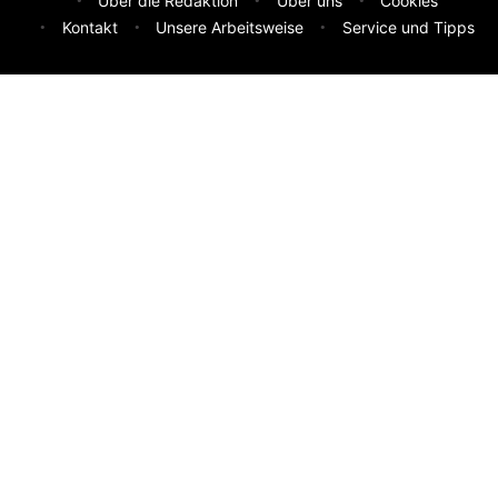
Über die Redaktion
Über uns
Cookies
Kontakt
Unsere Arbeitsweise
Service und Tipps
Feedback & Ideen
Was sollen wir besser machen? Deine Idee hilft uns weiter.