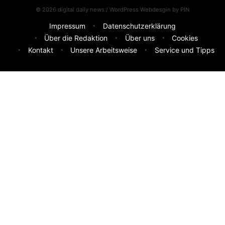
© 2026 digital daily news / WordPress Webdesgin by
PIN
Impressum
Datenschutzerklärung
Über die Redaktion
Über uns
Cookies
Kontakt
Unsere Arbeitsweise
Service und Tipps
Feedback & Ideen
Was sollen wir besser machen? Deine Idee hilft uns weiter.