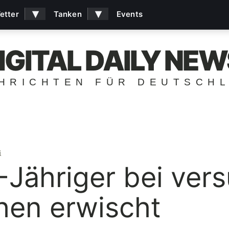
▾
▾
etter
Tanken
Events
IGITAL DAILY NEW
HRICHTEN FÜR DEUTSCH
i
Jähriger bei ver
hen erwischt