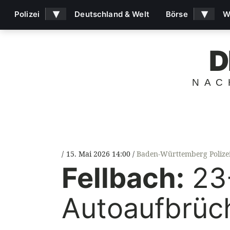
▾
▾
Polizei
Deutschland & Welt
Börse
W
D
NAC
15. Mai 2026 14:00
Baden-Württemberg Polize
Fellbach:
23-
Autoaufbrüc