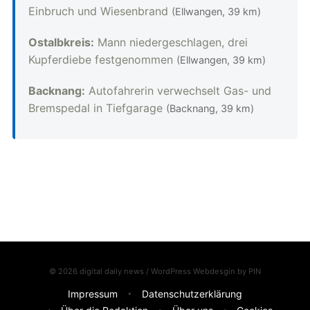
Einbruch und Wiesenbrand
(Ellwangen, 39 km)
Ostalbkreis:
Mann niedergeschlagen, drei
Kupferdiebe festgenommen
(Ellwangen, 39 km)
Backnang:
Autofahrerin verwechselt Gas- und
Bremspedal in Tiefgarage
(Backnang, 39 km)
© 2026 digital daily news / WordPress Webdesgin by
PIN
Impressum
Datenschutzerklärung