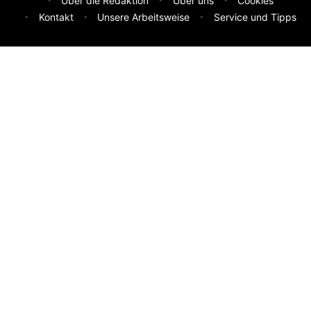
Über die Redaktion
Über uns
Cookies
Kontakt
Unsere Arbeitsweise
Service und Tipps
Feedback & Ideen
Was sollen wir besser machen? Deine Idee hilft uns weiter.