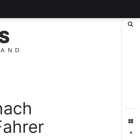
Suche
S
LAND
nach
Fahrer