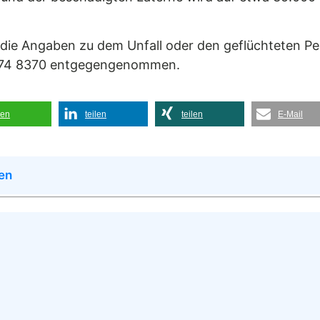
, die Angaben zu dem Unfall oder den geflüchteten 
074 8370 entgegengenommen.
len
teilen
teilen
E-Mail
en