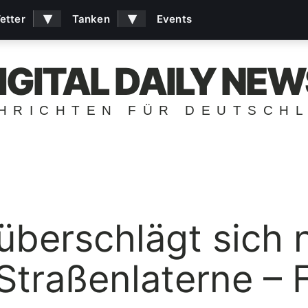
▾
▾
etter
Tanken
Events
IGITAL DAILY NEW
HRICHTEN FÜR DEUTSCH
 überschlägt sich 
 Straßenlaterne – 