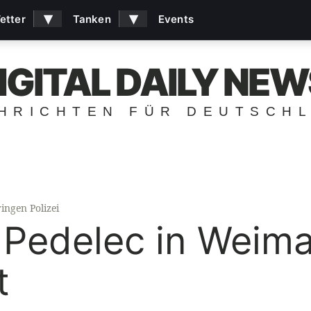
▾
▾
etter
Tanken
Events
IGITAL DAILY NEW
HRICHTEN FÜR DEUTSCH
ingen Polizei
 Pedelec in Weima
t