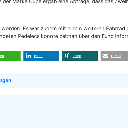
s der Marke Cube ergab eine Abfrage, dass das Zwe
t worden. Es war zudem mit einem weiteren Fahrrad
deten Pedelecs konnte zeitnah über den Fund infor
len
teilen
teilen
E-Mail
ingen