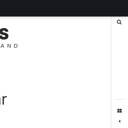
Suche
S
LAND
r