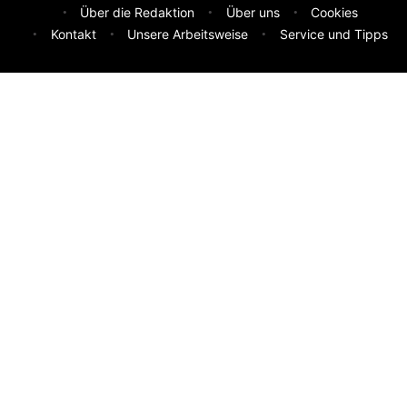
Über die Redaktion
Über uns
Cookies
Kontakt
Unsere Arbeitsweise
Service und Tipps
Feedback & Ideen
Was sollen wir besser machen? Deine Idee hilft uns weiter.