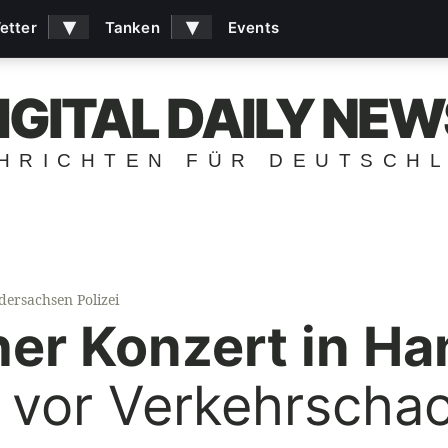
▾
▾
etter
Tanken
Events
IGITAL DAILY NEW
HRICHTEN FÜR DEUTSCH
dersachsen Polizei
her Konzert in Ha
t vor Verkehrscha