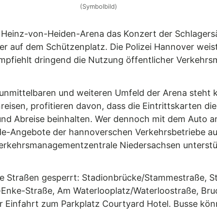
(Symbolbild)
er Heinz-von-Heiden-Arena das Konzert der Schlagersä
er auf dem Schützenplatz. Die Polizei Hannover weist
pfiehlt dringend die Nutzung öffentlicher Verkehrsm
 unmittelbaren und weiteren Umfeld der Arena steht 
eisen, profitieren davon, dass die Eintrittskarten di
d Abreise beinhalten. Wer dennoch mit dem Auto an
de-Angebote der hannoverschen Verkehrsbetriebe au
erkehrsmanagementzentrale Niedersachsen unterstütz
e Straßen gesperrt: Stadionbrücke/Stammestraße, S
Enke-Straße, Am Waterlooplatz/Waterloostraße, Bru
 Einfahrt zum Parkplatz Courtyard Hotel. Busse kön