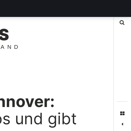
Suche
S
LAND
nnover:
os und gibt