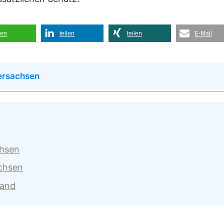
len
teilen
teilen
E-Mail
ersachsen
chsen
achsen
land