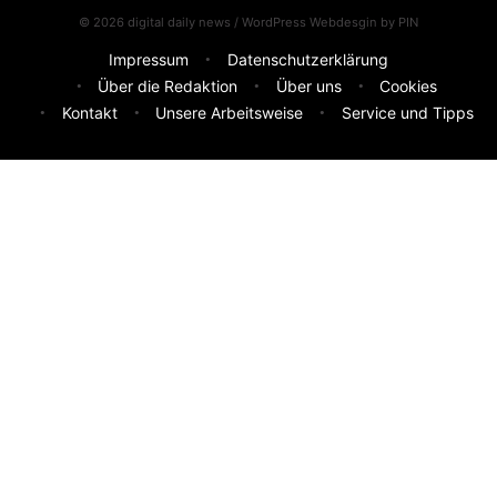
© 2026 digital daily news / WordPress Webdesgin by
PIN
Impressum
Datenschutzerklärung
Über die Redaktion
Über uns
Cookies
Kontakt
Unsere Arbeitsweise
Service und Tipps
Feedback & Ideen
Was sollen wir besser machen? Deine Idee hilft uns weiter.