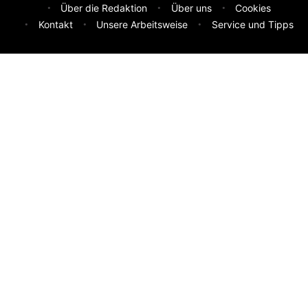
Über die Redaktion
Über uns
Cookies
Kontakt
Unsere Arbeitsweise
Service und Tipps
Feedback & Ideen
Was sollen wir besser machen? Deine Idee hilft uns weiter.