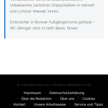
Unbekannte zerstören Glasscheiben in Hennef
und Lohmar
(Hennef, 14 km)
Einbrecher in Bonner Fußgängerzone gefasst –
46-Jähriger sitzt in Haft
(Bonn, 19 km)
© 2026 digital daily news / WordPress Webdesgin by
PIN
Impressum
Datenschutzerklärung
Über die Redaktion
Über uns
Cookies
Kontakt
Unsere Arbeitsweise
Service und Tipps