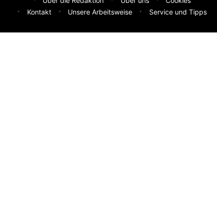
Über die Redaktion
Über uns
Cookies
Kontakt
Unsere Arbeitsweise
Service und Tipps
Feedback & Ideen
Was sollen wir besser machen? Deine Idee hilft uns weiter.