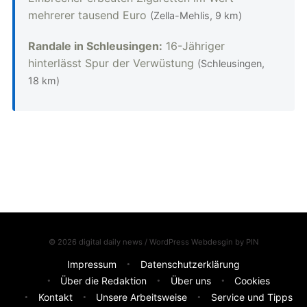
mehrerer tausend Euro
(Zella-Mehlis, 9 km)
Randale in Schleusingen:
16-Jähriger
hinterlässt Spur der Verwüstung
(Schleusingen,
18 km)
© 2026 digital daily news / WordPress Webdesgin by
PIN
Impressum
Datenschutzerklärung
Über die Redaktion
Über uns
Cookies
Kontakt
Unsere Arbeitsweise
Service und Tipps