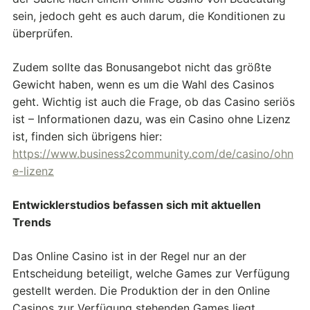
sein, jedoch geht es auch darum, die Konditionen zu
überprüfen.
Zudem sollte das Bonusangebot nicht das größte
Gewicht haben, wenn es um die Wahl des Casinos
geht. Wichtig ist auch die Frage, ob das Casino seriös
ist – Informationen dazu, was ein Casino ohne Lizenz
ist, finden sich übrigens hier:
https://www.business2community.com/de/casino/ohn
e-lizenz
Entwicklerstudios befassen sich mit aktuellen
Trends
Das Online Casino ist in der Regel nur an der
Entscheidung beteiligt, welche Games zur Verfügung
gestellt werden. Die Produktion der in den Online
Casinos zur Verfügung stehenden Games liegt