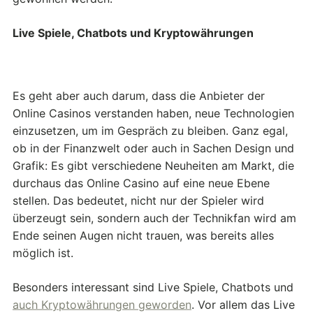
Live Spiele, Chatbots und Kryptowährungen
Es geht aber auch darum, dass die Anbieter der
Online Casinos verstanden haben, neue Technologien
einzusetzen, um im Gespräch zu bleiben. Ganz egal,
ob in der Finanzwelt oder auch in Sachen Design und
Grafik: Es gibt verschiedene Neuheiten am Markt, die
durchaus das Online Casino auf eine neue Ebene
stellen. Das bedeutet, nicht nur der Spieler wird
überzeugt sein, sondern auch der Technikfan wird am
Ende seinen Augen nicht trauen, was bereits alles
möglich ist.
Besonders interessant sind Live Spiele, Chatbots und
auch Kryptowährungen geworden
. Vor allem das Live