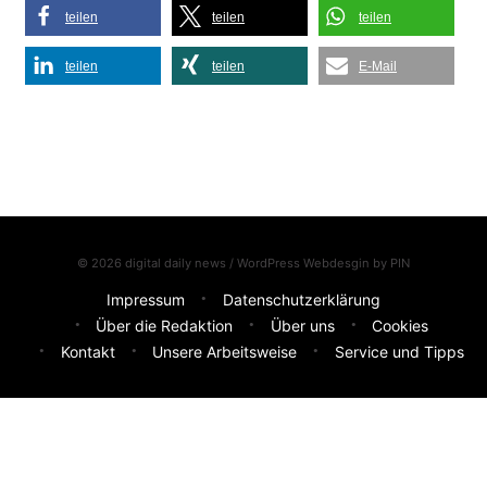
teilen
teilen
teilen
teilen
teilen
E-Mail
© 2026 digital daily news / WordPress Webdesgin by
PIN
Impressum
Datenschutzerklärung
Über die Redaktion
Über uns
Cookies
Kontakt
Unsere Arbeitsweise
Service und Tipps