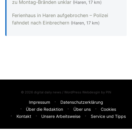
zu Montag-Bränden unklar
(Haren, 17 km)
Ferienhaus in Haren aufgebrochen – Polizei
fahndet nach Einbrechern
(Haren, 17 km)
© 2026 digital daily news / WordPress Webdesgin by
PIN
Impressum
Datenschutzerklärung
Über die Redaktion
Über uns
Cookies
Kontakt
Unsere Arbeitsweise
Service und Tipps