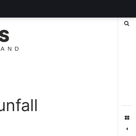
Suche
S
LAND
nfall