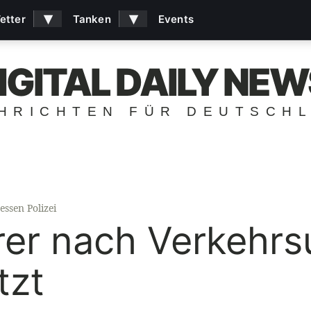
▾
▾
etter
Tanken
Events
IGITAL DAILY NEW
HRICHTEN FÜR DEUTSCH
essen Polizei
er nach Verkehrsu
tzt