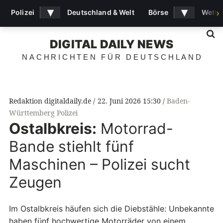
▾
▾
Polizei
Deutschland & Welt
Börse
Wette
›
S
DIGITAL DAILY NEWS
NACHRICHTEN FÜR DEUTSCHLAND
Redaktion digitaldaily.de
22. Juni 2026 15:30
Baden-
Württemberg Polizei
Ostalbkreis:
Motorrad-
Bande stiehlt fünf
Maschinen – Polizei sucht
Zeugen
Im Ostalbkreis häufen sich die Diebstähle: Unbekannte
haben fünf hochwertige Motorräder von einem