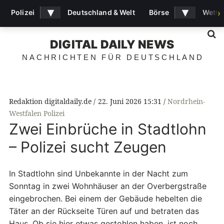
▾
▾
Polizei
Deutschland & Welt
Börse
Wette
›
S
DIGITAL DAILY NEWS
NACHRICHTEN FÜR DEUTSCHLAND
Redaktion digitaldaily.de
22. Juni 2026 15:31
Nordrhein-
Westfalen Polizei
Zwei Einbrüche in Stadtlohn
– Polizei sucht Zeugen
In Stadtlohn sind Unbekannte in der Nacht zum
Sonntag in zwei Wohnhäuser an der Overbergstraße
eingebrochen. Bei einem der Gebäude hebelten die
Täter an der Rückseite Türen auf und betraten das
Haus. Ob sie hier etwas gestohlen haben, ist noch