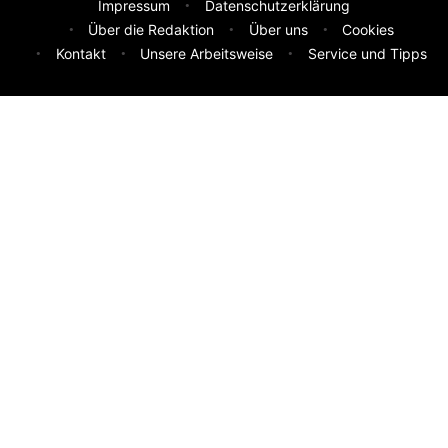
Impressum
Datenschutzerklärung
Über die Redaktion
Über uns
Cookies
Kontakt
Unsere Arbeitsweise
Service und Tipps
Feedback & Ideen
Was sollen wir besser machen? Deine Idee hilft uns weiter.