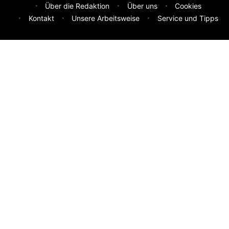
Über die Redaktion
Über uns
Cookies
Kontakt
Unsere Arbeitsweise
Service und Tipps
Feedback & Ideen
Was sollen wir besser machen? Deine Idee hilft uns weiter.