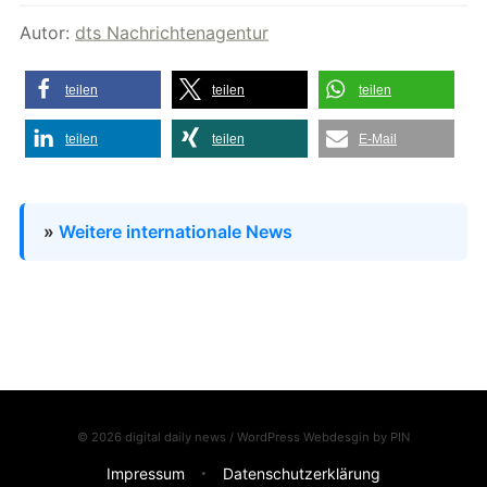
Autor:
dts Nachrichtenagentur
teilen
teilen
teilen
teilen
teilen
E-Mail
»
Weitere internationale News
© 2026 digital daily news / WordPress Webdesgin by
PIN
Impressum
Datenschutzerklärung