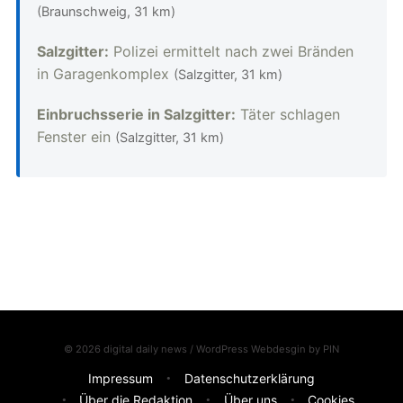
(Braunschweig, 31 km)
Salzgitter:
Polizei ermittelt nach zwei Bränden
in Garagenkomplex
(Salzgitter, 31 km)
Einbruchsserie in Salzgitter:
Täter schlagen
Fenster ein
(Salzgitter, 31 km)
© 2026 digital daily news / WordPress Webdesgin by
PIN
Impressum
Datenschutzerklärung
Über die Redaktion
Über uns
Cookies