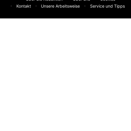
Kontakt
Unsere Arbeitsweise
Service und Tipps
Feedback & Ideen
Was sollen wir besser machen? Deine Idee hilft uns weiter.