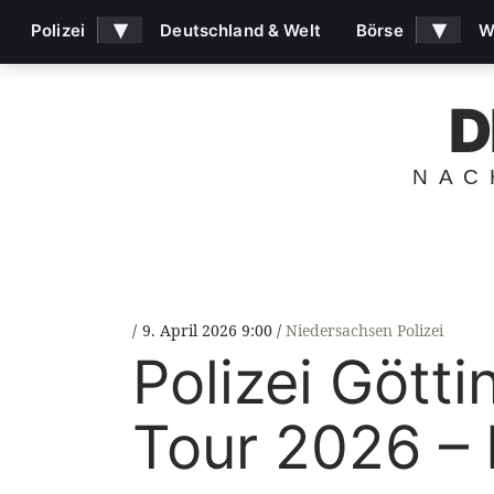
▾
▾
Polizei
Deutschland & Welt
Börse
W
D
NAC
9. April 2026 9:00
Niedersachsen Polizei
Polizei Götti
Tour 2026 – 