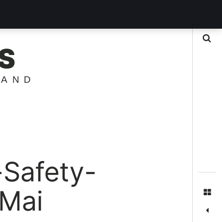
Suche
S
LAND
-Safety-
 Mai