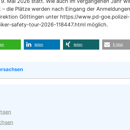
 9. Mai 2026 statt. Wie auch im vergangenen Jahr wi
zt – die Plätze werden nach Eingang der Anmeldungen
irektion Göttingen unter https://www.pd-goe.polizei-
biker-safety-tour-2026-118447.html möglich.
len
teilen
teilen
E-Mail
ersachsen
chsen
achsen