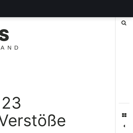
Suche
S
LAND
123
 Verstöße