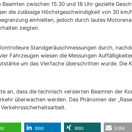
die Beamten zwischen 15.30 und 18 Uhr gezielte Ges
gen die zulässige Höchstgeschwindigkeit von 30 km/h. 
begrenzung einhielten, jedoch durch lautes Motorena
rhalten zeigten.
Kontrolleure Standgeräuschmessungen durch, nachde
ier Fahrzeugen wiesen die Messungen Auffälligkeit
tstärke um das Vierfache überschritten wurde. Die Kon
te an, dass die technisch versierten Beamten der Ko
rkehr überwachen werden. Das Phänomen der „Raser,
erkehrssicherheitsarbeit.
len
teilen
teilen
E-Mail