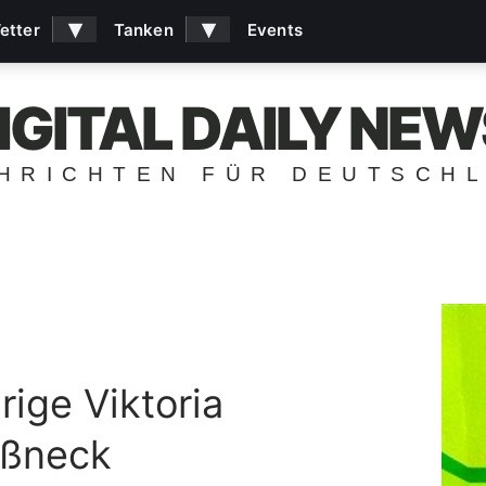
▾
▾
etter
Tanken
Events
IGITAL DAILY NEW
HRICHTEN FÜR DEUTSCH
rige Viktoria
ößneck