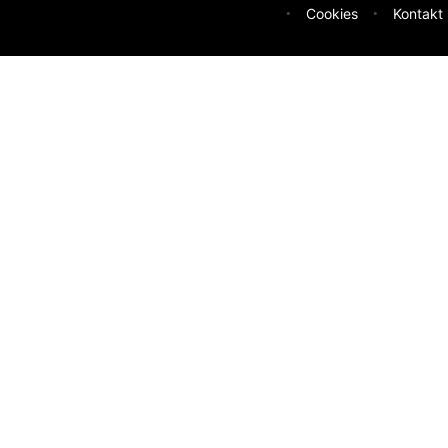
Cookies
Kontakt
deen
sser machen? Deine Idee hilft uns weiter.