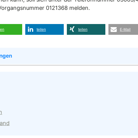
er Vorgangsnummer 0121368 melden.
len
teilen
teilen
E-Mail
ingen
n
land