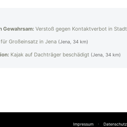
in Gewahrsam:
Verstoß gegen Kontaktverbot in Stad
h für Großeinsatz in Jena
(Jena, 34 km)
ion:
Kajak auf Dachträger beschädigt
(Jena, 34 km)
Impressum
Datenschutz