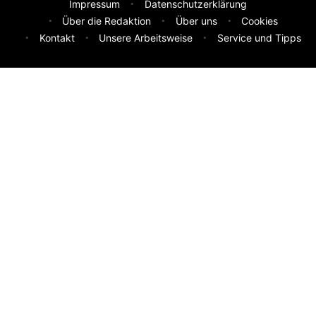
Impressum
Datenschutzerklärung
Über die Redaktion
Über uns
Cookies
Kontakt
Unsere Arbeitsweise
Service und Tipps
Feedback & Ideen
Was sollen wir besser machen? Deine Idee hilft uns weiter.