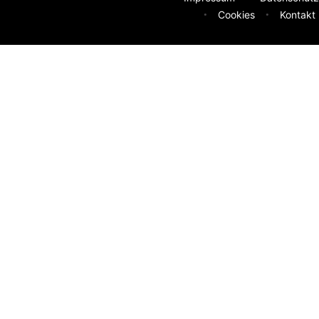
Cookies
Kontakt
deen
sser machen? Deine Idee hilft uns weiter.