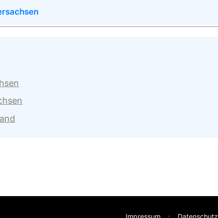
ersachsen
chsen
achsen
land
Impressum
Datenschutz