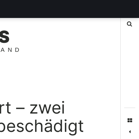
Suche
S
LAND
rt – zwei
 beschädigt