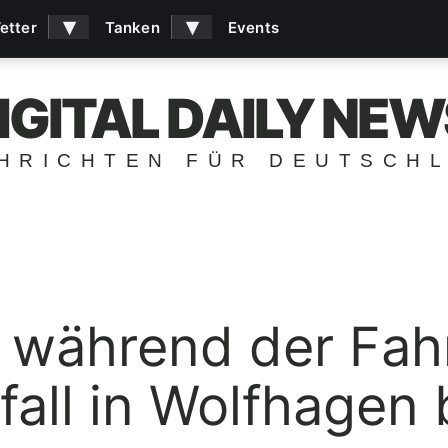
▾
▾
etter
Tanken
Events
IGITAL DAILY NEW
HRICHTEN FÜR DEUTSCH
h während der Fah
fall in Wolfhagen