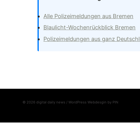
Alle Polizeimeldungen aus Bremen
Blaulicht-Wochenrückblick Bremen
Polizeimeldungen aus ganz Deutsch
© 2026 digital daily news / WordPress Webdesgin by
PIN