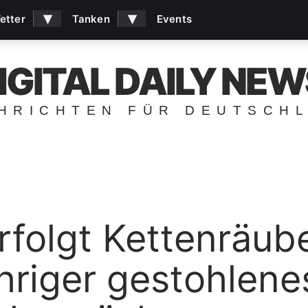
▾
▾
etter
Tanken
Events
IGITAL DAILY NEW
HRICHTEN FÜR DEUTSCH
rfolgt Kettenräub
hriger gestohlene