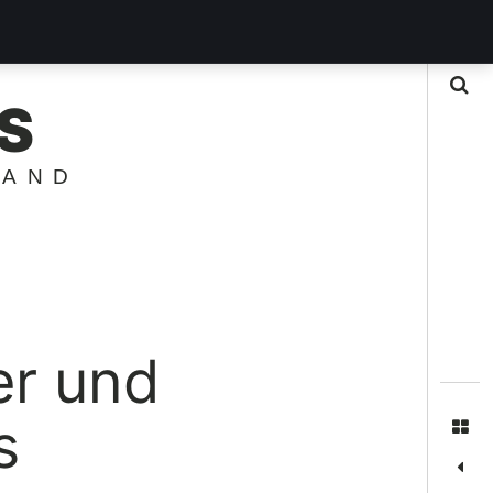
Suche
S
LAND
er und
s