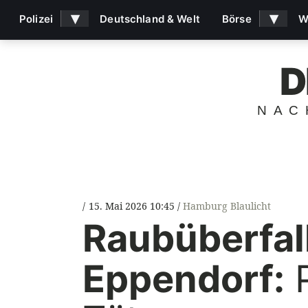
▾
▾
Polizei
Deutschland & Welt
Börse
W
D
NAC
15. Mai 2026 10:45
Hamburg Blaulicht
Raubüberfall
Eppendorf:
P