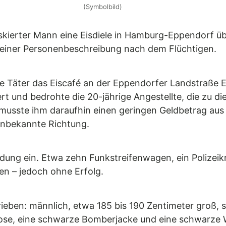
(Symbolbild)
ierter Mann eine Eisdiele in Hamburg-Eppendorf üb
it einer Personenbeschreibung nach dem Flüchtigen.
 Täter das Eiscafé an der Eppendorfer Landstraße Ec
t und bedrohte die 20-jährige Angestellte, die zu di
 musste ihm daraufhin einen geringen Geldbetrag aus
unbekannte Richtung.
hndung ein. Etwa zehn Funkstreifenwagen, ein Polizei
en – jedoch ohne Erfolg.
eben: männlich, etwa 185 bis 190 Zentimeter groß, 
 Hose, eine schwarze Bomberjacke und eine schwarze 