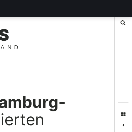
Suche
S
LAND
 Hamburg-
ierten