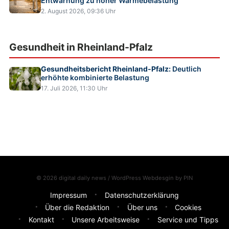
Entwarnung zu hoher Wärmebelastung
2. August 2026, 09:36 Uhr
Gesundheit in Rheinland-Pfalz
Gesundheitsbericht Rheinland-Pfalz:
Deutlich
erhöhte kombinierte Belastung
17. Juli 2026, 11:30 Uhr
© 2026 digital daily news / WordPress Webdesgin by
PIN
Impressum
Datenschutzerklärung
Über die Redaktion
Über uns
Cookies
Kontakt
Unsere Arbeitsweise
Service und Tipps