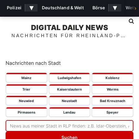
▾
▾
Polizei
Deutschland & Welt
Börse
Wette
›
S
DIGITAL DAILY NEWS
NACHRICHTEN FÜR RHEINLAND-PFALZ
Nachrichten nach Stadt
Mainz
Ludwigshafen
Koblenz
Trier
Kaiserslautern
Worms
Neuwied
Neustadt
Bad Kreuznach
Pirmasens
Landau
Speyer
Suchen