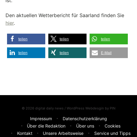
ist.
Den aktuellen Wetterbericht für Saarland finden Sie
hier
.
teilen
teilen
teilen
teilen
teilen
E-Mail
© 2026 digital daily news / WordPress Webdesgin by
PIN
Impressum
Datenschutzerklärung
Über die Redaktion
Über uns
Cookies
Kontakt
Unsere Arbeitsweise
Service und Tipps