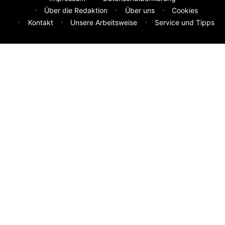
Über die Redaktion
Über uns
Cookies
Kontakt
Unsere Arbeitsweise
Service und Tipps
Feedback & Ideen
Was sollen wir besser machen? Deine Idee hilft uns weiter.