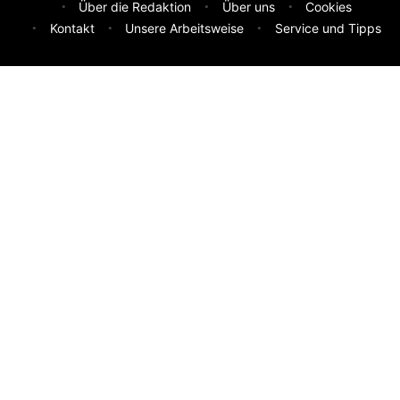
Über die Redaktion
Über uns
Cookies
Kontakt
Unsere Arbeitsweise
Service und Tipps
Feedback & Ideen
Was sollen wir besser machen? Deine Idee hilft uns weiter.