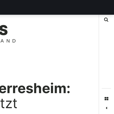
Suche
S
LAND
erresheim:
tzt