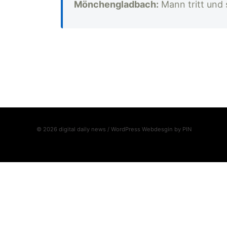
Mönchengladbach:
Mann tritt und
© 2026 digital daily news / WordPress Webdesgin by
PIN