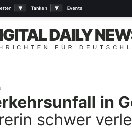
▾
▾
etter
Tanken
Events
IGITAL DAILY NEW
HRICHTEN FÜR DEUTSCH
i
rkehrsunfall in G
erin schwer verle